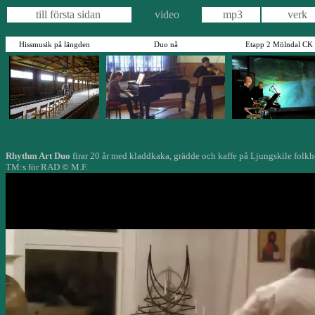
till första sidan
video
mp3
verk
Hissmusik på längden
Duo nå
Etapp 2 Mölndal CK 
Rhythm Art Duo
firar 20 år med
kladdkaka, grädde och kaffe på Ljungskile folk
TM:s för RAD
©
M.F.