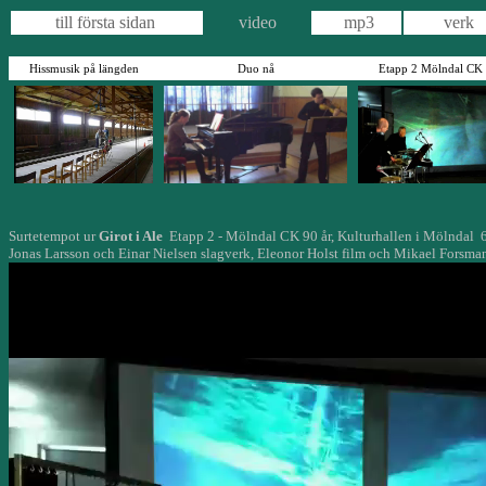
till första sidan
video
mp3
verk
Hissmusik på längden
Duo nå
Etapp 2 Mölndal CK 
Surtetempot ur
Girot i Ale
Etapp 2 - Mölndal CK 90 år
, Kulturhallen i Mölndal
Jonas Larsson och Einar Nielsen slagverk
, Eleonor Holst film och Mikael Forsma