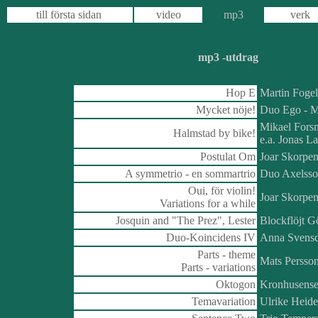
till första sidan
video
mp3
verk
mp3 -utdrag
Hop E
Martin Fogel 
Mycket nöje!
Duo Ego - M
Mikael Forsm
Halmstad by bike!
e.a. Jonas L
Postulat Om
Joar Skorpen
A symmetrio - en sommartrio
Duo Axelss
Oui, för violin!
Joar Skorpen
Variations for a while
Josquin and "The Prez", Lester
Blockflöjt 
Duo-Koincidens IV
Anna Svensdo
Parts - theme
Mats Persson
Parts - variations
Oktogon
Kronhusensem
Temavariation
Ulrike Heide