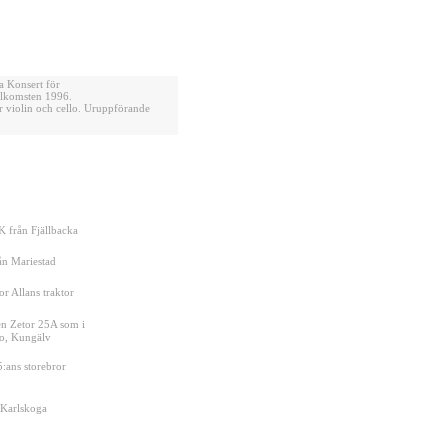
a Konsert för
llkomsten 1996
.
 violin och cello. Uruppförande
K från Fjällbacka
ån Mariestad
or Allans traktor
en Zetor 25A som
i
bo, Kungälv
:ans storebror
 Karlskoga