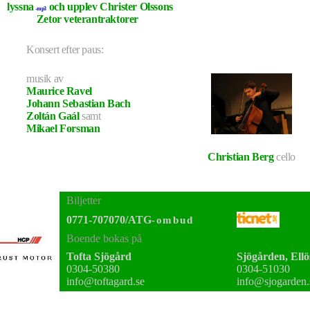
lyssna
och upplev Christer Olssons
-mp3
Zetor veterantraktorer
Konsert efter paus:
musik av
Maurice Ravel
Johann Sebastian Bach
Zoltán Gaál
samt
Mikael Forsman
Christian Berg
cello
Biljetter
0771-707070/ATG
-ombud
Boende bokas på
Tofta Sjögård
Sjögården, Ellö
0304-50380
0304-51030
info@toftagard.se
info@sjogarden.