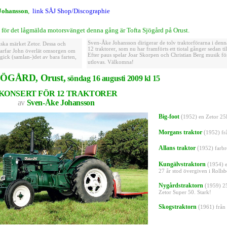
Johansson
,
link
SÅJ Shop/Discographie
n
för det lågmälda motorsvänget
denna gång är T
ofta Sjögård på Orust
.
Sven-Åke Johansson dirigerar de tolv traktorförarna i denn
iska
märket Zetor. Dessa och
12 traktorer, som nu har
framförts ett tiotal gånger
sedan ti
r farfar John överlät omsorgen om
Efter paus
spelar
Joar Skorpen
och Christian Berg
musik för
 gick (samlan-)det av bara farten,
utlovas.
Välkomna!
ÖGÅRD, Orust,
söndag 16 augusti
2009
kl 15
KONSERT FÖR 12 TRAKTORER
av
Sven-Åke Johansson
Big-foot
(
1952)
en Zetor 25
Morgans traktor
(
1952) fr
Allans traktor
(
1952) farbr
Kungälvstraktorn
(
1954)
27 år stod övergiven i Rolls
Nygårdstraktorn
(
1959) 25
Zetor Super 50. Stark!
Skogstraktorn
(
1961) från