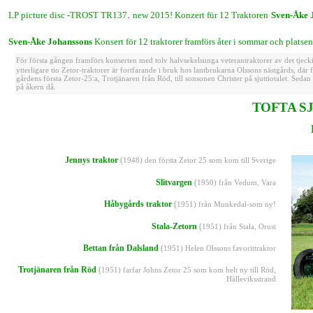
,
LP picture disc
-TROST TR137
new
2015!
Konzert für 12 Traktoren
Sven-Åke 
Sven-Åke Johanssons
Konsert för 12 traktorer
framförs åter i sommar och platse
För första gången framförs konserten med tolv halvsekelsunga veterantraktorer av det tjeck
ytterligare tio Zetor-traktorer är fortfarande i bruk hos lantbrukarna Olssons nästgårds, dä
gårdens första Zetor-25:a, Trotjänaren från Röd, till sonsonen Christer på sjuttiotalet. Sedan
på åkern då.
TOFTA SJ
Jennys traktor
(
1948) den första Zetor 25
som kom till Sverige
Slitvargen
(
1950) från Vedum, Vara
Håbygårds traktor
(
1951)
från Munkedal-som ny!
Stala-Zetorn
(
1951) från Stala, Orust
Bettan från Dalsland
(
1951) Helen Olssons favorittraktor
Trotjänaren från Röd
(
1951) farfar Johns Zetor 25 som kom helt ny till Röd,
Hälleviksstrand